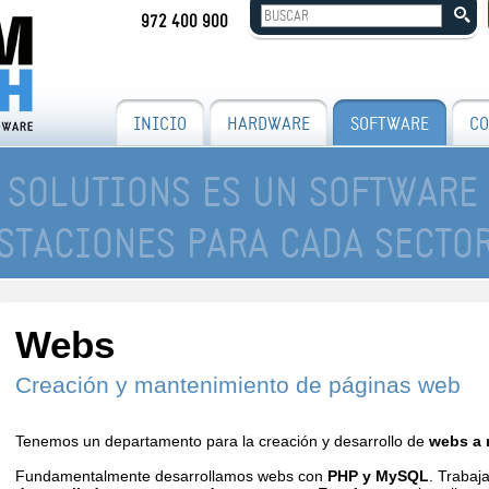
972 400 900
INICIO
HARDWARE
SOFTWARE
CO
 SOLUTIONS ES UN SOFTWARE
STACIONES PARA CADA SECTO
Webs
Creación y mantenimiento de páginas web
Tenemos un
departamento
para la creación
y
desarrollo de
webs
a 
Fundamentalmente
desarrollamos
webs con
PHP y MySQL
.
Trabaj