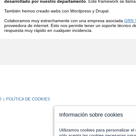
desarrollado
por nuestro
departamento
.
Este
framework
se llama
También hemos
creado
webs con
Wordpress y
Drupal.
Colaboramos
muy
estrechamente
con una empresa
asociada
GRN S
proveedora
de internet.
Esto nos permite tener
un soporte
técnico
d
respuesta
muy
rápido en
cualquier
incidencia.
AD
POLÍTICA DE COOKIES
|
Información sobre cookies
Utilizamos cookies para personalizar el 
sólo acepta las cookies necesarias para