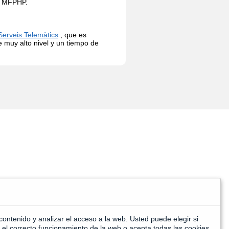
MFPHP
.
erveis Telemàtics
, que es
e muy alto
nivel
y
un tiempo
de
contenido y analizar el acceso a la web. Usted puede elegir si
 el correcto funcionamiento de la web o acepta todas las cookies