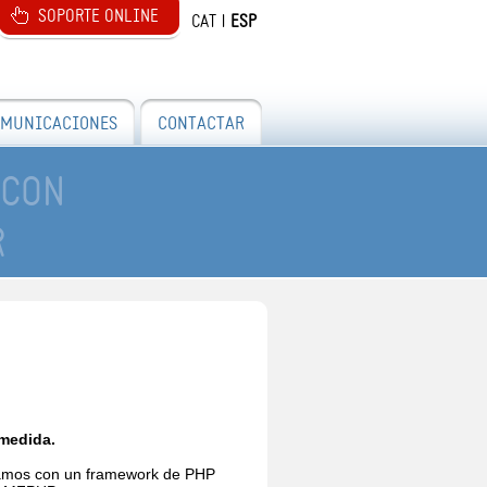
SOPORTE ONLINE
CAT
|
ESP
MUNICACIONES
CONTACTAR
 CON
R
medida.
amos
con
un framework
de PHP