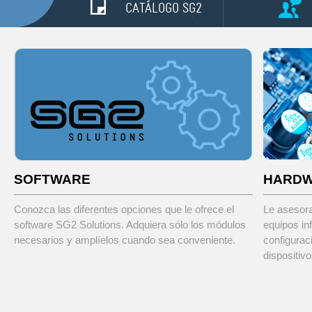
CATÁLOGO SG2
SOFTWARE
HARD
Conozca las diferentes opciones que le ofrece el
Le asesor
software SG2 Solutions. Adquiera sólo los módulos
equipos in
necesarios y amplíelos cuando sea conveniente.
configurac
dispositiv